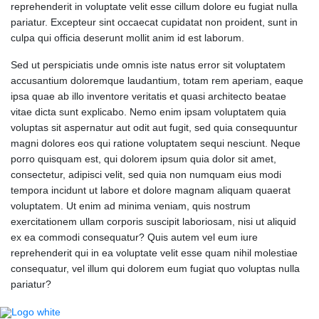
reprehenderit in voluptate velit esse cillum dolore eu fugiat nulla
pariatur. Excepteur sint occaecat cupidatat non proident, sunt in
culpa qui officia deserunt mollit anim id est laborum.
Sed ut perspiciatis unde omnis iste natus error sit voluptatem
accusantium doloremque laudantium, totam rem aperiam, eaque
ipsa quae ab illo inventore veritatis et quasi architecto beatae
vitae dicta sunt explicabo. Nemo enim ipsam voluptatem quia
voluptas sit aspernatur aut odit aut fugit, sed quia consequuntur
magni dolores eos qui ratione voluptatem sequi nesciunt. Neque
porro quisquam est, qui dolorem ipsum quia dolor sit amet,
consectetur, adipisci velit, sed quia non numquam eius modi
tempora incidunt ut labore et dolore magnam aliquam quaerat
voluptatem. Ut enim ad minima veniam, quis nostrum
exercitationem ullam corporis suscipit laboriosam, nisi ut aliquid
ex ea commodi consequatur? Quis autem vel eum iure
reprehenderit qui in ea voluptate velit esse quam nihil molestiae
consequatur, vel illum qui dolorem eum fugiat quo voluptas nulla
pariatur?